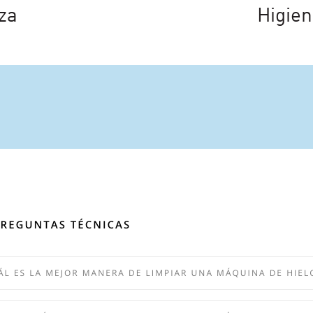
za
Higien